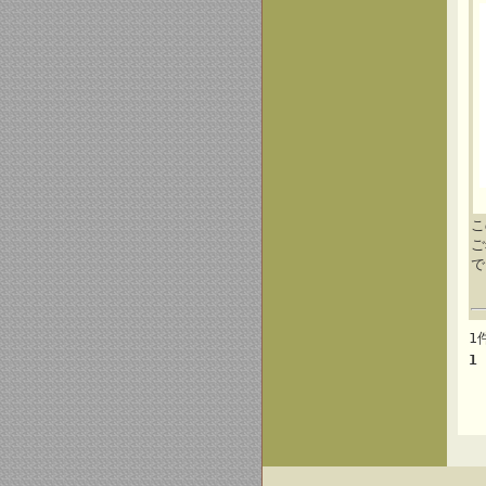
こ
ご
で
1
1