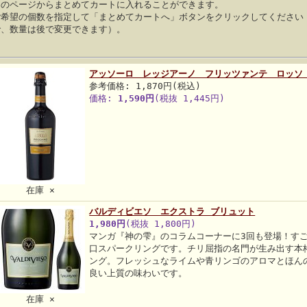
このページからまとめてカートに入れることができます。
ご希望の個数を指定して「まとめてカートへ」ボタンをクリックしてください
で、数量は後で変更できます）。
アッソーロ レッジアーノ フリッツァンテ ロッソ
参考価格: 1,870円(税込)
価格:
1,590円
(税抜 1,445円)
在庫 ×
バルディビエソ エクストラ ブリュット
1,980円
(税抜 1,800円)
マンガ『神の雫』のコラムコーナーに3回も登場！す
口スパークリングです。チリ屈指の名門が生み出す本
ング。フレッシュなライムや青リンゴのアロマとほん
良い上質の味わいです。
在庫 ×