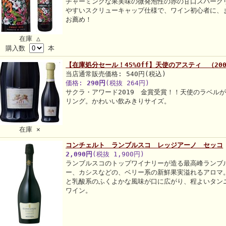
チャーミングな果実味の微発泡性の赤の甘口スパーク
やすいスクリューキャップ仕様で、ワイン初心者に、
お薦め！
在庫 △
購入数
本
【在庫処分セール！45%Off】天使のアスティ （200
当店通常販売価格: 540円(税込)
価格:
290円
(税抜 264円)
サクラ・アワード2019 金賞受賞！！天使のラベル
リング。かわいい飲みきりサイズ。
在庫 ×
コンチェルト ランブルスコ レッジアーノ セッコ
2,090円
(税抜 1,900円)
ランブルスコのトップワイナリーが造る最高峰ランブ
ー、カシスなどの、ベリー系の新鮮果実溢れるアロマ
と乳酸系のふくよかな風味が口に広がり、程よいタン
ワイン。