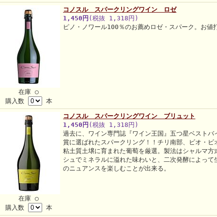
コノスル スパークリングワイン ロゼ
1,450円
(税抜 1,318円)
ピノ・ノワール100％のお薦めロゼ・スパーク。お値
在庫 ○
購入数
本
コノスル スパークリングワイン ブリュット
1,450円
(税抜 1,318円)
過去に、ワイン専門誌『ワイン王国』五つ星ベストバイ
賞に選ばれたスパークリング！！チリ南部、ビオ・ビ
粘土質土壌に育まれた葡萄を厳選。製法はシャルマ方
シュでミネラルに溢れた味わいと、二次発酵によって
のニュアンスを楽しむことが出来る。
在庫 ○
購入数
本