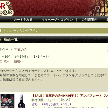
カートをみる
｜
マイページへログイン
｜
ご利用案内
｜
E
> スパークリングワイン
商品一覧
明付き /
写真のみ
件～10件 （全14件） 1/2ページ
2
次へ
最後へ
のページからまとめてカートに入れることができます。
希望の個数を指定して「まとめてカートへ」ボタンをクリックしてください
、数量は後で変更できます）。
【SALE！在庫分のみ40％OFF！】アンボスカート 
参考価格: 1,650円(税込)
価格:
990円
(税抜 900円)