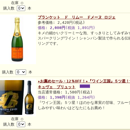
在庫 ○
購入数
本
ブランケット ド リムー ドメーヌ ロジェ
参考価格: 2,420円(税込)
価格:
2,080円
(税抜 1,891円)
キメの細かいクリーミーな泡、すっきりとしてみずみ
スパークリングワイン！シャンパン製法で作られる伝
リングです。
購入数
本
★お薦めセール・12％OFF！★『ワイン王国』５ツ星
キュヴェ ブリュット
当店通常価格: 1,580円(税込)
価格:
1,390円
(税抜 1,264円)
『ワイン王国』５ツ星！ほのかな果実の甘味、フルー
しみやすい味わいはどなたにもお薦め！
在庫 ○
購入数
本