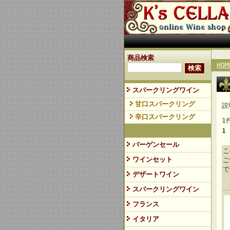
商品検索
HOM
スパークリングワイン
甘口スパークリング
説
辛口スパークリング
1
1
バーゲンセール
こ
ワインセット
ご
で
デザートワイン
スパークリングワイン
フランス
イタリア