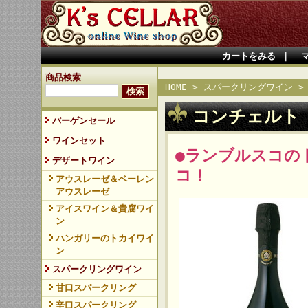
カートをみる
｜
商品検索
HOME
>
スパークリングワイン
コンチェルト
バーゲンセール
ワインセット
●ランブルスコの
デザートワイン
コ！
アウスレーゼ＆ベーレン
アウスレーゼ
アイスワイン＆貴腐ワイ
ン
ハンガリーのトカイワイ
ン
スパークリングワイン
甘口スパークリング
辛口スパークリング