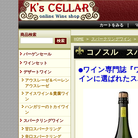
カートをみる
｜
商品検索
HOME
>
スパークリングワイン
コノスル ス
バーゲンセール
ワインセット
●ワイン専門誌『
デザートワイン
インに選ばれたス
アウスレーゼ＆ベーレン
アウスレーゼ
アイスワイン＆貴腐ワイ
ン
ハンガリーのトカイワイ
ン
スパークリングワイン
甘口スパークリング
辛口スパークリング