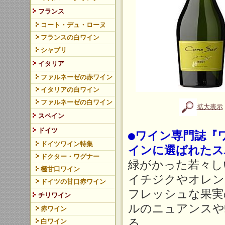
フランス
コート・デュ・ローヌ
フランスの白ワイン
シャブリ
イタリア
ファルネーゼの赤ワイン
イタリアの白ワイン
ファルネーゼの白ワイン
拡大表示
スペイン
ドイツ
●ワイン専門誌『
ドイツワイン特集
インに選ばれたス
ドクター・ワグナー
緑がかった若々し
極甘口ワイン
イチジクやオレン
ドイツの甘口赤ワイン
フレッシュな果実
チリワイン
ルのニュアンスや
赤ワイン
る。
白ワイン