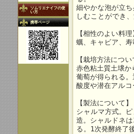
細やかな泡が立ち
ソムリエナイフの使
い方
しむことができ、
携帯ページ
【相性のよい料理
蠣、キャビア、寿
【栽培方法につい
赤色粘土質土壌か
葡萄が得られる。
酸度や潜在アルコ
【製法について】
シャルマ方式。ピ
造。シャルドネは
る。1次発酵終了