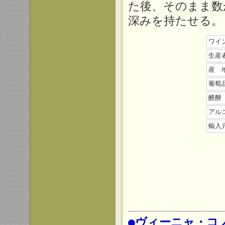
た後、そのまま数
深みを持たせる。
ワイ
生産
産 
葡萄
醗酵
アル
輸入
●ヴィーニャ・コ