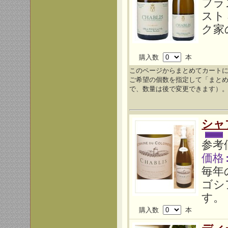
フラ
スト
ク家
購入数
本
このページからまとめてカート
ご希望の個数を指定して「まと
で、数量は後で変更できます）
シャ
参考価
価格
毎年
ゴシ
す。
購入数
本