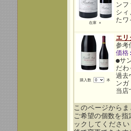
ンフ
シィ
たワ
在庫 ×
エリ
参考価
価格
●サ
だわ
過去
購入数
本
ンガ
当店
このページからま
ご希望の個数を指
ックしてください