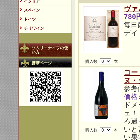
イタリア
ヴァ
スペイン
780
ドイツ
毎日
チリワイン
デイ
ソムリエナイフの使
い方
購入数
本
携帯ページ
コー
ヌ・
参考価
価格
ドメ
ェ！
ろ過
いと
購入数
本
い果