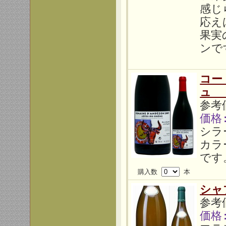
感じ
応え
果実
ンで
コー
ュ 
参考価
価格
シラ
カラ
です
購入数
本
シャ
参考価
価格