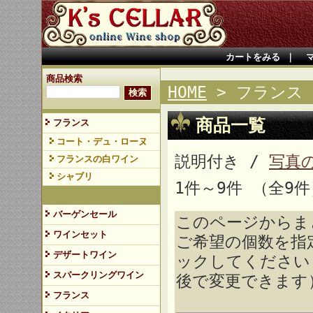
カートをみる
｜
商品検索
HOME
> フランス
商品一覧
フランス
コート・デュ・ローヌ
説明付き /
写真
フランスの白ワイン
シャブリ
1件～9件 （全9件
バーゲンセール
このページからま
ワインセット
ご希望の個数を指
デザートワイン
ックしてください
スパークリングワイン
後で変更できます
フランス