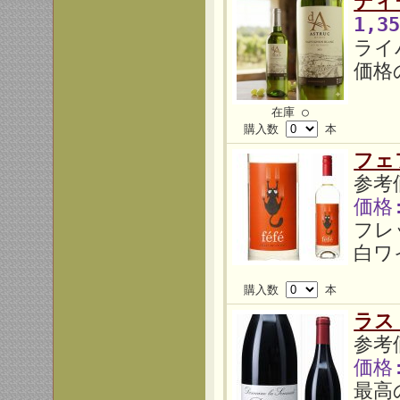
ディ
1,3
ライ
価格
在庫 ○
購入数
本
フェ
参考価
価格
フレ
白ワ
購入数
本
ラス
参考価
価格
最高