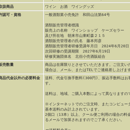
取扱商品
ワイン お酒 ワイングッズ
許認可・資格
一般酒類業小売免許 和田山法第64号
酒類販売管理者標識
販売上の名称 ワインショップ ケーズセラー
及び所在地 朝来市山東町森２１５
酒類販売管理者の氏名 藤本邦彦
酒類販売管理者研修受講年月日 2024年6月20日
次回研修の受講期限 2027年6月19日
研修実施団体名 北但小売酒販組合
販売数量
商品は在庫限りとさせていただきます。ご注文い
場合は、メール、またはTELでご連絡差し上げま
商品代金以外の必要料金
送料、代金引換手数料(300円)、振込手数料は
す。
送料は、地域、ご購入本数によって異なりますの
※インターネットでのご注文時、またコンピュー
基本送料のみ計上されています。
2個口（13本）以上、クール便ご利用の場合の料
るメールで加算されますのでご了承ください。