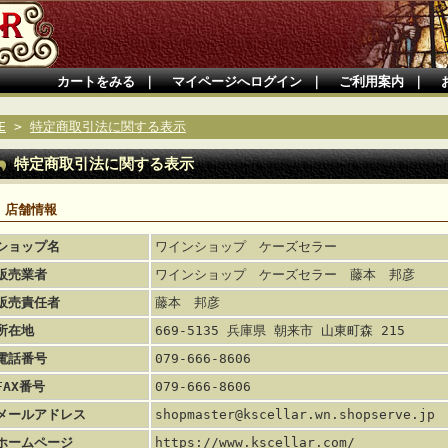
カートをみる
｜
マイページへログイン
｜
ご利用案内
｜
E
>
特定商取引法に関する表示
特定商取引法に関する表示
■ 店舗情報
ショップ名
ワインショップ ケーズセラー
販売業者
ワインショップ ケーズセラー 藤本 邦彦
販売責任者
藤本 邦彦
所在地
669-5135 兵庫県 朝来市 山東町森 215
電話番号
079-666-8606
FAX番号
079-666-8606
メールアドレス
shopmaster@kscellar.wn.shopserve.jp
ホームページ
https://www.kscellar.com/