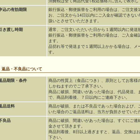
消費税は全て商品代金(税込価格)に含んで表示し
申込の有効期限
銀行振込・郵便振替をご利用の場合は、ご注文後1
お、ご注文から14日以内にご入金が確認できない
扱いとさせていただきます。
引き渡し時期
通常、ご注文いただいた日から１週間以内に発送
銀行振込・郵便振替をご利用の場合は、ご入金確
ます。
品切れ等で発送まで１週間以上かかる場合は、メ
す。
■ 返品・不良品について
返品期限・条件
商品の性質上（食品につき）、原則としてお客様
しかねますのでご了承下さい。
商品に破損、間違いがあった場合は、代品発送、
で、商品到着後、７日以内にご連絡下さい。
返品送料
商品が破損、または不良品であった場合および、
いた場合のご返品送料は、当方が負担させていた
不良品
商品に破損、間違いがあった場合は、すぐにご連
金させて頂きます。
商品到着後、8日以上過ぎますと、返品、交換は
下さい。