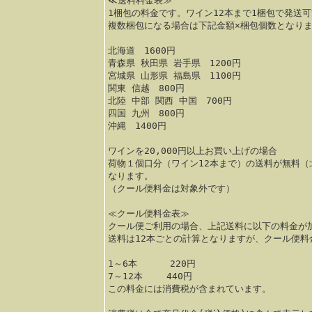
≪送料料金表≫
1梱包の料金です。ワイン12本まで1梱包で発送
複数梱包になる場合は下記金額×梱包個数となり
北海道 1600円
青森県 秋田県 岩手県 1200円
宮城県 山形県 福島県 1100円
関東 信越 800円
北陸 中部 関西 中国 700円
四国 九州 800円
沖縄 1400円
ワインを20,000円以上お買い上げの場合
荷物１個口分（ワイン12本まで）の送料が無料（
なります。
（クール便料金は対象外です）
≪クール便料金表≫
クール便ご利用の場合、上記送料に以下の料金が
送料は12本ごとの計算となりますが、クール便料
1～6本 220円
7～12本 440円
この料金には消費税が含まれています。